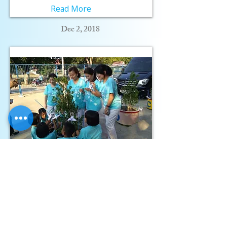
Read More
Dec 2, 2018
UN Committee
The UN World Peace
Day at Wat Aranyik
School, Phitsanulok