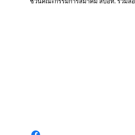
ชวนคณะกรรมการสมาคม สปอท. ร่วมลอย